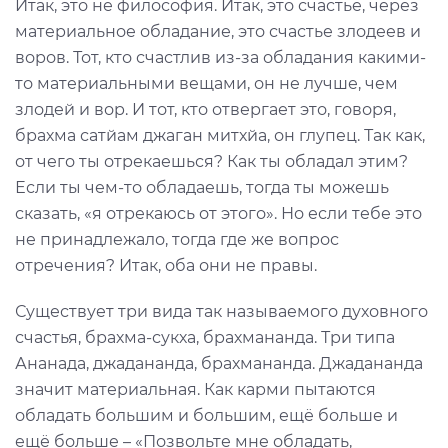
Итак, это не философия. Итак, это счастье, через
материальное обладание, это счастье злодеев и
воров. Тот, кто счастлив из-за обладания какими-
то материальными вещами, он не лучше, чем
злодей и вор. И тот, кто отвергает это, говоря,
брахма сатйам джаган митхйа, он глупец. Так как,
от чего ты отрекаешься? Как ты обладал этим?
Если ты чем-то обладаешь, тогда ты можешь
сказать, «я отрекаюсь от этого». Но если тебе это
не принадлежало, тогда где же вопрос
отречения? Итак, оба они не правы.
Существует три вида так называемого духовного
счастья, брахма-сукха, брахмананда. Три типа
Ананада, джадананда, брахмананда. Джадананда
значит материальная. Как карми пытаются
обладать большим и большим, ещё больше и
ещё больше – «Позвольте мне обладать,