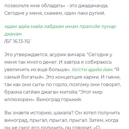
позвольте мне обладать» - это джадананда.
Сегодня у меня, скажем, один лакх рупий.
идам адйа майа лабдхам имам прапсйе пунар
дханам
/БГ 16.13-15/
Это утверждается, асурик вичара. "Сегодня у
меня так много денег. И завтра я собираюсь
увеличить их еще больше».
Ко'сти адхйо йам
. "Я
самый богатый». Это концепция карми. И гьяни,
так как они сыты по горло, поэтому они говорят,
брахма сатйам джаган митхйа: "Этот мир
иллюзорен». Виноград горький.
Вы знаете историю, шакала? Он хотел получить
виноград, прыгал, прыгал, прыгал. Затем, когда
он не смог его получить, он говорит, «О,