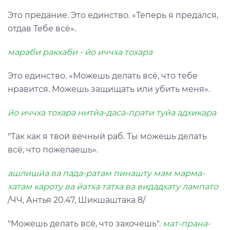
Это предание. Это единство. «Теперь я предался,
отдав Тебе всё».
мараби ракхаби - йо иччха тохара
Это единство. «Можешь делать всё, что тебе
нравится. Можешь защищать или убить меня».
йо иччха тохара нитйа-даса-прати туйа адхикара
"Так как я твой вечный раб. Ты можешь делать
всё, что пожелаешь».
ашлишйа ва пада-ратам пинашту мам марма-
хатам кароту ва йатха татха ва видадхату лампато
/ЧЧ, Антья 20.47, Шикшаштака 8/
"Можешь делать всё, что захочешь".
мат-прана-