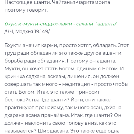
Настоящее шанти. Чайтанья-чаритамрита
поэтому говорит,
бхукти-мукти-сиддхи-ками - сакали `ашанта'
/ЧЧ, Мадхья 19.149/
Бхукти значит карми, просто хотят, обладать. Этот
труд ради обладания это также другое ашанти,
борьба ради обладания. Поэтому он ашанта.
Мукти, он хочет стать Богом, единым с Богом. И
криччха садхана, аскезы, лишения, он должен
совершать так много – медитация - просто чтобы
стать Богом. Итак, это также приносит
беспокойства. Где шанти? Йоги, они также
практикуют пранайаму, так много асан, дхйана
дхарана асана пранайама. Итак, где шанти? Он
должен наклонить свою голову вниз, как это
называется? Ширшасана. Это также ещё одна