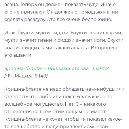
асана. Теперь он должен показать чудо. Иначе
его не признают. Он должен с помощью магии
сделать расагулу. Это всё очень беспокойно.
Итак, бхукти-мукти-сиддхи. Бхукти значит карми,
мукти значит гйани и сиддхи значит йоги. Бхукти
значит сиддхи ками сакали ашанта. Их процесс
это ашанти.
кришна-бхакта - - нишкама, ата эва `шанта'
/ЧЧ, Мадхья 19.149/
Кришна-бхакте не надо обладать чем-нибудь или
отвергать что-либо или показывать какое-то
волшебное могущество. Нет. Он никакого
отношения ко всем этим вещам не имеет.
Кришна-бхакта не хочет, чтобы «я показал какое-
то волшебство и люди привлеклись». Если