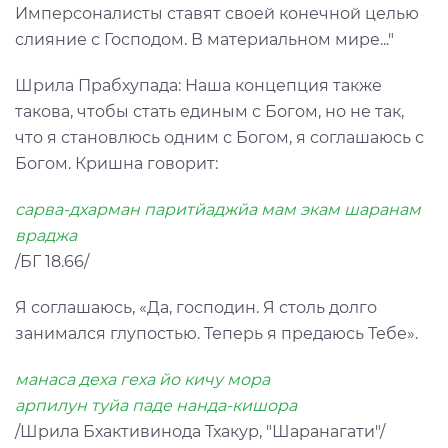
Имперсоналисты ставят своей конечной целью
слияние с Господом. В материальном мире..."
Шрила Прабхупада: Наша концепция также
такова, чтобы стать единым с Богом, но не так,
что я становлюсь одним с Богом, я соглашаюсь с
Богом. Кришна говорит:
сарва-дхарман паритйаджйа мам экам шаранам
враджа
/БГ 18.66/
Я соглашаюсь, «Да, господин. Я столь долго
занимался глупостью. Теперь я предаюсь Тебе».
манаса деха геха йо кичу мора
арпилун туйа паде нанда-кишора
/Шрила Бхактивинода Тхакур, "Шаранагати"/