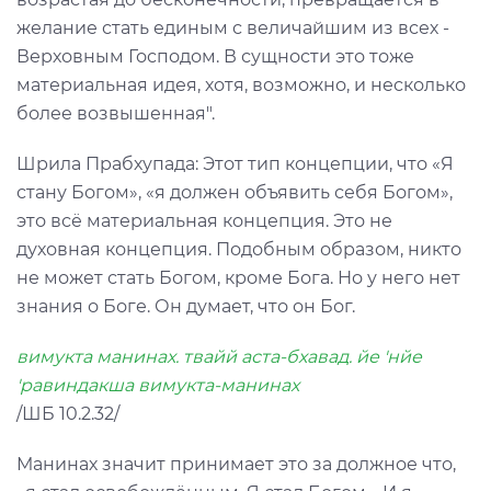
желание стать единым с величайшим из всех -
Верховным Господом. В сущности это тоже
материальная идея, хотя, возможно, и несколько
более возвышенная".
Шрила Прабхупада: Этот тип концепции, что «Я
стану Богом», «я должен объявить себя Богом»,
это всё материальная концепция. Это не
духовная концепция. Подобным образом, никто
не может стать Богом, кроме Бога. Но у него нет
знания о Боге. Он думает, что он Бог.
вимукта манинах. твайй аста-бхавад. йе 'нйе
'равиндакша вимукта-манинах
/ШБ 10.2.32/
Манинах значит принимает это за должное что,