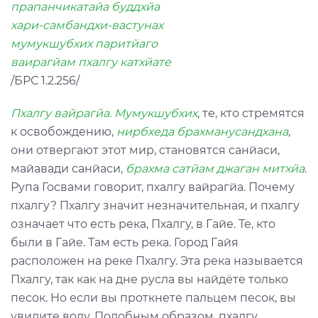
прапанчикатайа буддхйа
хари-самбандхи-вастунах
мумукшубхих паритйаго
ваирагйам пхалгу катхйате
/БРС 1.2.256/
Пхалгу вайрагйа. Мумукшубхих
, те, кто стремятся
к освобождению,
нирбхеда брахманусандхана
,
они отвергают этот мир, становятся санйаси,
майавади санйаси,
брахма сатйам джаган митхйа
.
Рупа Госвами говорит, пхалгу вайрагйа. Почему
пхалгу? Пхалгу значит незначительная, и пхалгу
означает что есть река, Пхалгу, в Гайе. Те, кто
были в Гайе. Там есть река. Город Гайя
расположен на реке Пхалгу. Эта река называется
Пхалгу, так как на дне русла вы найдёте только
песок. Но если вы проткнете пальцем песок, вы
увидите воду. Подобным образом, пхалгу