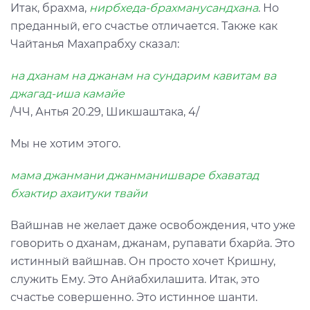
Итак, брахма,
нирбхеда-брахманусандхана
. Но
преданный, его счастье отличается. Также как
Чайтанья Махапрабху сказал:
на дханам на джанам на сундарим кавитам ва
джагад-иша камайе
/ЧЧ, Антья 20.29, Шикшаштака, 4/
Мы не хотим этого.
мама джанмани джанманишваре бхаватад
бхактир ахаитуки твайи
Вайшнав не желает даже освобождения, что уже
говорить о дханам, джанам, рупавати бхарйа. Это
истинный вайшнав. Он просто хочет Кришну,
служить Ему. Это Анйабхилашита. Итак, это
счастье совершенно. Это истинное шанти.