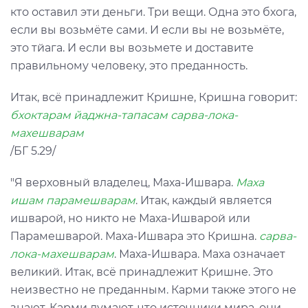
кто оставил эти деньги. Три вещи. Одна это бхога,
если вы возьмёте сами. И если вы не возьмёте,
это тйага. И если вы возьмете и доставите
правильному человеку, это преданность.
Итак, всё принадлежит Кришне, Кришна говорит:
бхоктарам йаджна-тапасам сарва-лока-
махешварам
/БГ 5.29/
"Я верховный владелец, Маха-Ишвара.
Маха
ишам парамешварам
. Итак, каждый является
ишварой, но никто не Маха-Ишварой или
Парамешварой. Маха-Ишвара это Кришна.
сарва-
лока-махешварам
. Маха-Ишвара. Маха означает
великий. Итак, всё принадлежит Кришне. Это
неизвестно не преданным. Карми также этого не
знают. Карми думают, что источники мира, они