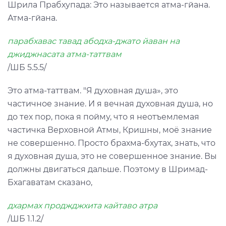
Шрила Прабхупада: Это называется атма-гйана.
Атма-гйана.
парабхавас тавад абодха-джато йаван на
джиджнасата атма-таттвам
/ШБ 5.5.5/
Это атма-таттвам. "Я духовная душа», это
частичное знание. И я вечная духовная душа, но
до тех пор, пока я пойму, что я неотъемлемая
частичка Верховной Атмы, Кришны, моё знание
не совершенно. Просто брахма-бхутах, знать, что
я духовная душа, это не совершенное знание. Вы
должны двигаться дальше. Поэтому в Шримад-
Бхагаватам сказано,
дхармах проджджхита кайтаво атра
/ШБ 1.1.2/