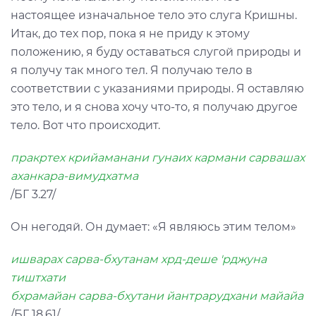
настоящее изначальное тело это слуга Кришны.
Итак, до тех пор, пока я не приду к этому
положению, я буду оставаться слугой природы и
я получу так много тел. Я получаю тело в
соответствии с указаниями природы. Я оставляю
это тело, и я снова хочу что-то, я получаю другое
тело. Вот что происходит.
пракртех крийаманани гунаих кармани сарвашах
аханкара-вимудхатма
/БГ 3.27/
Он негодяй. Он думает: «Я являюсь этим телом»
ишварах сарва-бхутанам хрд-деше 'рджуна
тиштхати
бхрамайан сарва-бхутани йантрарудхани майайа
/БГ 18.61/