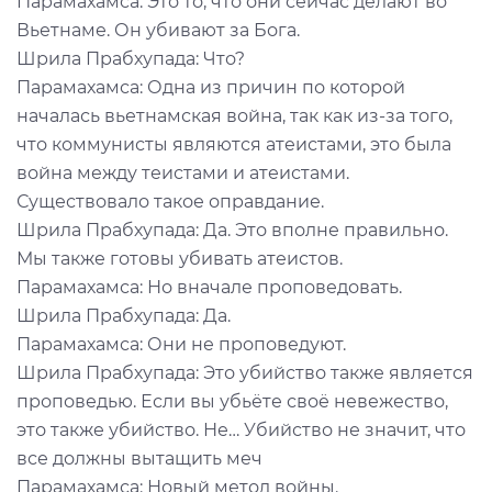
Парамахамса: Это то, что они сейчас делают во
Вьетнаме. Он убивают за Бога.
Шрила Прабхупада: Что?
Парамахамса: Одна из причин по которой
началась вьетнамская война, так как из-за того,
что коммунисты являются атеистами, это была
война между теистами и атеистами.
Существовало такое оправдание.
Шрила Прабхупада: Да. Это вполне правильно.
Мы также готовы убивать атеистов.
Парамахамса: Но вначале проповедовать.
Шрила Прабхупада: Да.
Парамахамса: Они не проповедуют.
Шрила Прабхупада: Это убийство также является
проповедью. Если вы убьёте своё невежество,
это также убийство. Не… Убийство не значит, что
все должны вытащить меч
Парамахамса: Новый метод войны.