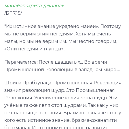
майайапахрита-джнанах
/БГ 7.15/
"Их истинное знание украдено майей». Поэтому
мы не верим этим негодяям. Хотя мы очень
малы, но мы не верим им. Мы честно говорим,
«Они негодяи и глупцы».
Парамахамса: После двадцатых… Во время
Промышленной Революции в западном мире....
Шрила Прабхупада: Промышленная Революция,
значит революция шудр. Это Промышленная
Революция. Увеличение количества шудр. Эти
учёные также являются шудрами. Так как у них
нет настоящего знания. Брахман, означает тот, у
кого есть истинное знание. брахма-джанатити
брахманах. И это промышленное развитие