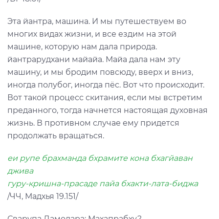
Эта йантра, машина. И мы путешествуем во
многих видах жизни, и все ездим на этой
машине, которую нам дала природа.
йантрарудхани майайа. Майа дала нам эту
машину, и мы бродим повсюду, вверх и вниз,
иногда полубог, иногда пёс. Вот что происходит.
Вот такой процесс скитания, если мы встретим
преданного, тогда начнется настоящая духовная
жизнь. В противном случае ему придется
продолжать вращаться.
еи рупе брахманда бхрамите кона бхагйаван
джива
гуру-кришна-прасаде пайа бхакти-лата-биджа
/ЧЧ, Мадхья 19.151/
Сварупа Дамодара: Махапрабху?