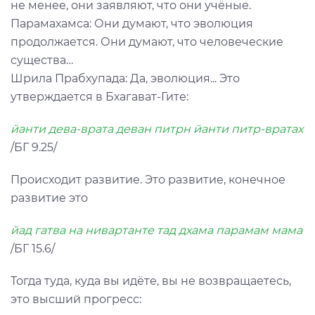
не менее, они заявляют, что они учёные.
Парамахамса: Они думают, что эволюция
продолжается. Они думают, что человеческие
существа…
Шрила Прабхупада: Да, эволюция... Это
утверждается в Бхагават-Гите:
йанти дева-врата деван питрн йанти питр-вратах
/БГ 9.25/
Происходит развитие. Это развитие, конечное
развитие это
йад гатва на нивартанте тад дхама парамам мама
/БГ 15.6/
Тогда туда, куда вы идёте, вы не возвращаетесь,
это высший прогресс: