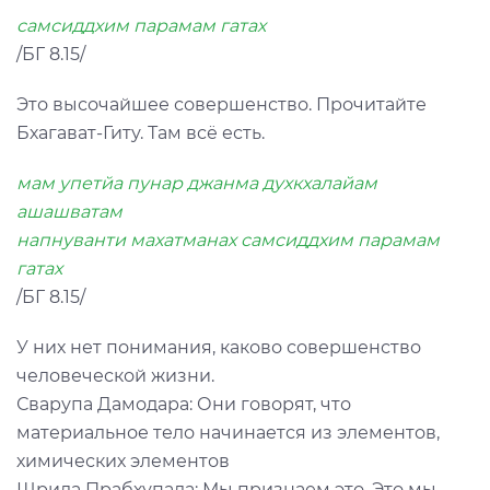
самсиддхим парамам гатах
/БГ 8.15/
Это высочайшее совершенство. Прочитайте
Бхагават-Гиту. Там всё есть.
мам упетйа пунар джанма духкхалайам
ашашватам
напнуванти махатманах самсиддхим парамам
гатах
/БГ 8.15/
У них нет понимания, каково совершенство
человеческой жизни.
Сварупа Дамодара: Они говорят, что
материальное тело начинается из элементов,
химических элементов
Шрила Прабхупада: Мы признаем это. Это мы