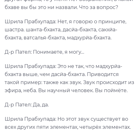
бхаве вы бы это ни назвали. Что за вопрос?
Шрила Прабхупада: Нет, я говорю о принципе,
шастра. шанта-бхакта, дасйа-бхакта, сакхйа-
бхакта, ватсалья-бхакта, мадхурйа-бхакта.
Д-р Пател: Понимаете, я могу…
Шрила Прабхупада: Это не так, что мадхурйа-
бхакта выше, чем дасйа-бхакта. Приводится
такой пример: также как звук. Звук происходит из
эфира, неба. Вы научный человек. Вы поймёте.
Д-р Пател: Да, да.
Шрила Прабхупада: Но этот звук существует во
всех других пяти элементах, четырёх элементах.