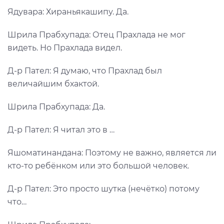
Ядувара: Хираньякашипу. Да.
Шрила Прабхупада: Отец Прахлада не мог
видеть. Но Прахлада видел.
Д-р Пател: Я думаю, что Прахлад был
величайшим бхактой.
Шрила Прабхупада: Да.
Д-р Пател: Я читал это в …
Яшоматинандана: Поэтому не важно, является ли
кто-то ребёнком или это большой человек.
Д-р Пател: Это просто шутка (нечётко) потому
что…