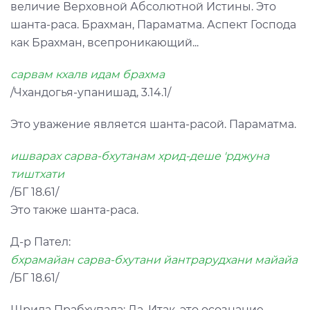
величие Верховной Абсолютной Истины. Это
шанта-раса. Брахман, Параматма. Аспект Господа
как Брахман, всепроникающий...
сарвам кхалв идам брахма
/Чхандогья-упанишад, 3.14.1/
Это уважение является шанта-расой. Параматма.
ишварах сарва-бхутанам хрид-деше 'рджуна
тиштхати
/БГ 18.61/
Это также шанта-раса.
Д-р Пател:
бхрамайан сарва-бхутани йантрарудхани майайа
/БГ 18.61/
Шрила Прабхупада: Дa. Итак, это осознание