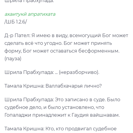
Шрила Прабхупада:
ахаитукй апратихата
/ШБ 1.2.6/
Д-р Пател: Я имею в виду, всемогущий Бог может
сделать всё что угодно. Бог может принять
форму, Бог может оставаться бесформенным.
(пауза)
Шрила Прабхупада: ... (неразборчиво).
Тамала Кришна: Валлабхачарья лично?
Шрила Прабхупада: Это записано в суде. Было
судебное дело, и было установлено, что
Гопаладжи принадлежит к Гаудия вайшнавам.
Тамала Кришна: Кто, кто продвигал судебное