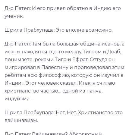
Д-р Пател: И его привел обратно в Индию его
ученик.
Шрила Прабхупада: Это вполне возможно.
Д-р Пател: Там была большая община исанов, а
исаны находятся где-то между Тигром и Доаб,
понимаете, реками Тигр и Ефрат. Оттуда он
мигрировал в Палестину и проповедовал этим
ребятам всю философию, которую он изучил в
Индии… Этот человек сказал. Итак, я считаю
христианство частью… одной из панча,
индуизма…
Шрила Прабхупада: Нет, Нет. Христианство это
вайшнавизм.
Д-р Пател: Вайшнавизм? Абсолютный