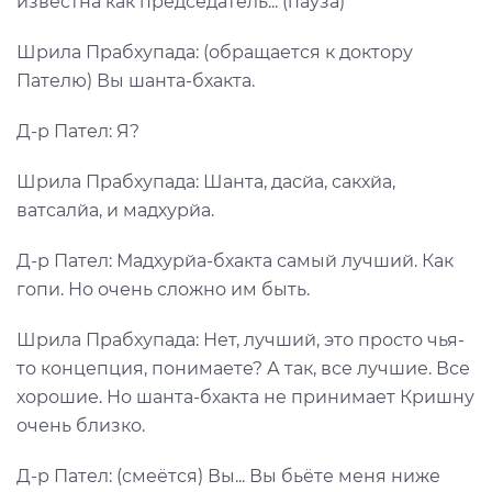
известна как председатель... (пауза)
Шрила Прабхупада: (обращается к доктору
Пателю) Вы шанта-бхакта.
Д-р Пател: Я?
Шрила Прабхупада: Шанта, дасйа, сакхйа,
ватсалйа, и мадхурйа.
Д-р Пател: Мадхурйа-бхакта самый лучший. Как
гопи. Но очень сложно им быть.
Шрила Прабхупада: Нет, лучший, это просто чья-
то концепция, понимаете? А так, все лучшие. Все
хорошие. Но шанта-бхакта не принимает Кришну
очень близко.
Д-р Пател: (смеётся) Вы... Вы бьёте меня ниже