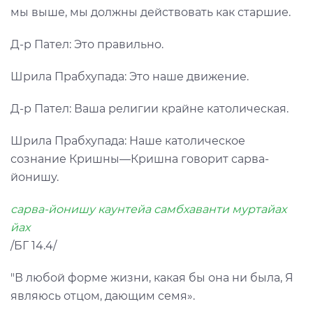
мы выше, мы должны действовать как старшие.
Д-р Пател: Это правильно.
Шрила Прабхупада: Это наше движение.
Д-р Пател: Ваша религии крайне католическая.
Шрила Прабхупада: Наше католическое
сознание Кришны—Кришна говорит сарва-
йонишу.
сарва-йонишу каунтейа самбхаванти муртайах
йах
/БГ 14.4/
"В любой форме жизни, какая бы она ни была, Я
являюсь отцом, дающим семя».