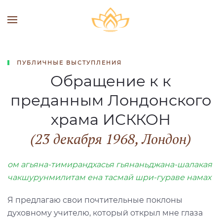
ПУБЛИЧНЫЕ ВЫСТУПЛЕНИЯ
Обращение к к
преданным Лондонского
храма ИСККОН
(23 декабря 1968, Лондон)
ом агьяна-тимирандхасья гьянаньджана-шалакая
чакшурунмилитам ена тасмай шри-гураве намах
Я предлагаю свои почтительные поклоны
духовному учителю, который открыл мне глаза